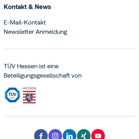
Kontakt & News
E-Mail-Kontakt
Newsletter Anmeldung
TÜV Hessen ist eine
Beteiligungsgesellschaft von
Facebook TÜV Hessen
Instagram TÜV Hessen
LinkedIn TÜV Hessen
Xing TÜV Hessen
YouTube TÜV H
facebook
instagram
linkedin
xing
youtube