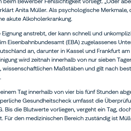
 beim Bewerber Fehlsichtigkeit vorliegt. „Oder aber,
rklärt Anita Müller. Als psychologische Merkmale, 
e akute Alkoholerkrankung.
 Eignung anstrebt, der kann schnell und unkompliz
 beim Eisenbahnbundesamt (EBA) zugelassenes Unte
tschland an, darunter in Kassel und Frankfurt am M
nigung wird zeitnah innerhalb von nur sieben Tage
n, wissenschaftlichen Maßstäben und gilt nach bes
.
 einem Tag innerhalb von vier bis fünf Stunden ab
örperliche Gesundheitscheck umfasst die Überprü
G. Bis die Blutwerte vorliegen, vergeht ein Tag, do
Für den medizinischen Bereich zuständig ist Mülle