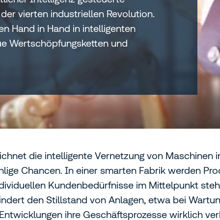
er vierten industriellen Revolution.
 Hand in Hand in intelligenten
ue Wertschöpfungsketten und
eichnet die intelligente Vernetzung von Maschinen i
ge Chancen. In einer smarten Fabrik werden Produ
dividuellen Kundenbedürfnisse im Mittelpunkt steh
mindert den Stillstand von Anlagen, etwa bei Wart
n Entwicklungen ihre Geschäftsprozesse wirklich v