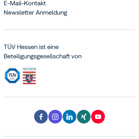
E-Mail-Kontakt
Newsletter Anmeldung
TÜV Hessen ist eine
Beteiligungsgesellschaft von
Facebook TÜV Hessen
Instagram TÜV Hessen
LinkedIn TÜV Hessen
Xing TÜV Hessen
YouTube TÜV H
facebook
instagram
linkedin
xing
youtube