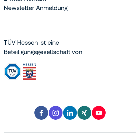
Newsletter Anmeldung
TÜV Hessen ist eine
Beteiligungsgesellschaft von
Facebook TÜV Hessen
Instagram TÜV Hessen
LinkedIn TÜV Hessen
Xing TÜV Hessen
YouTube TÜV H
facebook
instagram
linkedin
xing
youtube